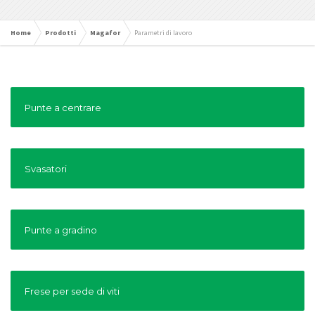
Home
Prodotti
Magafor
Parametri di lavoro
Punte a centrare
Svasatori
Punte a gradino
Frese per sede di viti