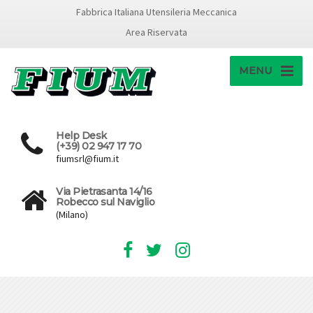
Fabbrica Italiana Utensileria Meccanica
Area Riservata
MENU
Help Desk
(+39) 02 947 17 70
fiumsrl@fium.it
Via Pietrasanta 14/16
Robecco sul Naviglio
(Milano)