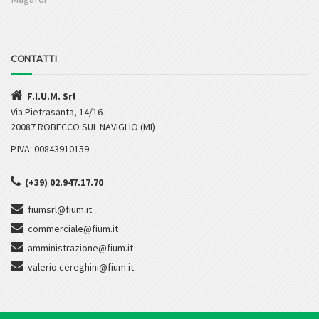
CONTATTI
F.I.U.M. Srl
Via Pietrasanta, 14/16
20087 ROBECCO SUL NAVIGLIO (MI)
P.IVA: 00843910159
(+39) 02.947.17.70
fiumsrl@fium.it
commerciale@fium.it
amministrazione@fium.it
valerio.cereghini@fium.it