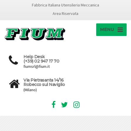
Fabbrica Italiana Utensileria Meccanica
Area Riservata
MENU
Help Desk
(+39) 02 947 17 70
fiumsrl@fium.it
Via Pietrasanta 14/16
Robecco sul Naviglio
(Milano)