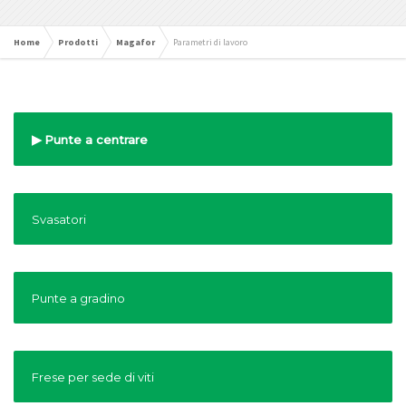
Home
Prodotti
Magafor
Parametri di lavoro
Punte a centrare
Svasatori
Punte a gradino
Frese per sede di viti